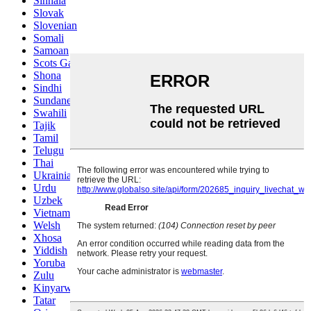
Sinhala
Slovak
Slovenian
Somali
Samoan
Scots Gaelic
Shona
Sindhi
Sundanese
Swahili
Tajik
Tamil
Telugu
Thai
Ukrainian
Urdu
Uzbek
Vietnamese
Welsh
Xhosa
Yiddish
Yoruba
Zulu
Kinyarwanda
Tatar