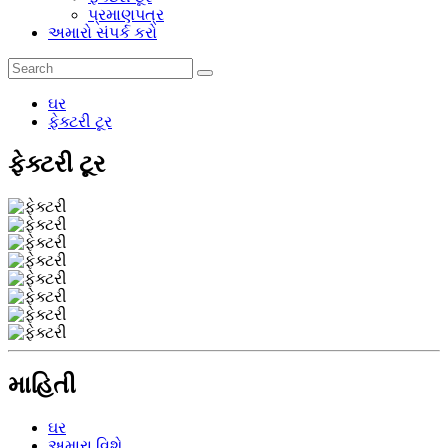
પ્રમાણપત્ર
અમારો સંપર્ક કરો
ઘર
ફેક્ટરી ટૂર
ફેક્ટરી ટૂર
માહિતી
ઘર
અમારા વિશે