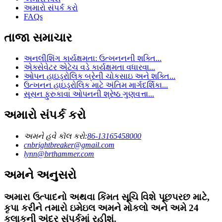
અમારો સંપર્ક કરો
FAQs
તાજા સમાચાર
અનલીશિંગ કાર્યક્ષમતા: ઉત્ખનનની શક્તિ...
એક્સેવેટર એટેચ વડે કાર્યક્ષમતા વધારવા...
ઓપન હાઇડ્રોલિક બ્રેની ચોકસાઇ અને શક્તિ...
ઉત્ખનન હાઇડ્રોલિક માટે અંતિમ માર્ગદર્શિકા...
સૂસન ફુરુકાવા ઓપનની શ્રેષ્ઠ ગુણવત્તા...
અમારો સંપર્ક કરો
અમને હવે કૉલ કરો:
86-13165458000
cnbrightbreaker@gmail.com
lynn@brthammer.com
અમને અનુસરો
અમારા ઉત્પાદનો અથવા કિંમત સૂચિ વિશે પૂછપરછ માટે,
કૃપા કરીને તમારો ઇમેઇલ અમને મોકલો અને અમે 24
કલાકની અંદર સંપર્કમાં રહીશું.