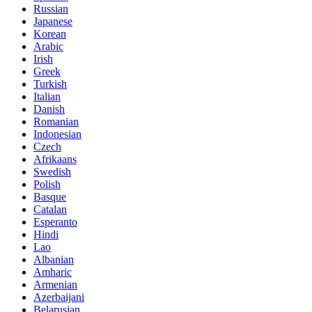
Russian
Japanese
Korean
Arabic
Irish
Greek
Turkish
Italian
Danish
Romanian
Indonesian
Czech
Afrikaans
Swedish
Polish
Basque
Catalan
Esperanto
Hindi
Lao
Albanian
Amharic
Armenian
Azerbaijani
Belarusian