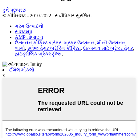
હવે પૂછપરછ
© કૉપિરાઇટ - 2010-2022 : સર્વાધિકાર સુરક્ષિત.
ગરમ ઉત્પાદનો
સાઇટમેપ
AMP મોબાઇલ
ઉત્ખનન કોંક્રિટ બ્રેકર
,
બ્રેકર ઉત્ખનન
,
મીની ઉત્ખનન
ભાગો
,
સ્લેજ હેમર બ્રેકિંગ કોંક્રિટ
,
ઉત્ખનન માટે બ્રેકર હેમર
,
હાઇડ્રોલિક બ્રેકર ટૂલ્સ
,
ઈમેલ મોકલો
x