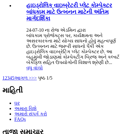
હાઇડ્રોલિક વાઇબ્રેટરી પ્લેટ કોમ્પેક્ટર
બાંધકામ માટે ઉત્ખનન માટેની અંતિમ
માર્ગદર્શિકા
24-07-10 ના રોજ એડમિન દ્વારા
બાંધકામ પ્રોજેક્ટ્સ પર, કાર્યક્ષમતા અને
અસરકારકતા માટે યોગ્ય સાધનો હોવું મહત્વપૂર્ણ
છે. ઉત્ખનન માટે જરૂરી સાધનો પૈકી એક
હાઇડ્રોલિક વાઇબ્રેટિંગ પ્લેટ કોમ્પેક્ટર છે. આ
બહુમુખી જોડાણમાં કોમ્પેક્ટીંગ બ્રિજ અને કલ્વર્ટ
બેકફિલ સહિત ઉપયોગોની વિશાળ શ્રેણી છે...
વધુ વાંચો
1
2
3
4
5
આગળ >
>>
પૃષ્ઠ 1/5
માહિતી
ઘર
અમારા વિશે
અમારો સંપર્ક કરો
FAQs
તાજા સમાચાર