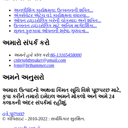
અનલીશિંગ કાર્યક્ષમતા: ઉત્ખનનની શક્તિ...
એક્સેવેટર એટેચ વડે કાર્યક્ષમતા વધારવા...
ઓપન હાઇડ્રોલિક બ્રેની ચોકસાઇ અને શક્તિ...
ઉત્ખનન હાઇડ્રોલિક માટે અંતિમ માર્ગદર્શિકા...
સૂસન ફુરુકાવા ઓપનની શ્રેષ્ઠ ગુણવત્તા...
અમારો સંપર્ક કરો
અમને હવે કૉલ કરો:
86-13165458000
cnbrightbreaker@gmail.com
lynn@brthammer.com
અમને અનુસરો
અમારા ઉત્પાદનો અથવા કિંમત સૂચિ વિશે પૂછપરછ માટે,
કૃપા કરીને તમારો ઇમેઇલ અમને મોકલો અને અમે 24
કલાકની અંદર સંપર્કમાં રહીશું.
હવે પૂછપરછ
© કૉપિરાઇટ - 2010-2022 : સર્વાધિકાર સુરક્ષિત.