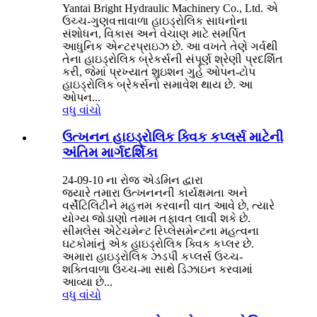
Yantai Bright Hydraulic Machinery Co., Ltd. એ
ઉચ્ચ-ગુણવત્તાવાળા હાઇડ્રોલિક સાધનોના
સંશોધન, વિકાસ અને વેચાણ માટે સમર્પિત
આધુનિક એન્ટરપ્રાઇઝ છે. આ વખતે તેણે ગર્વથી
તેના હાઇડ્રોલિક બ્રેકર્સની સંપૂર્ણ શ્રેણી પ્રદર્શિત
કરી, જેમાં પ્રખ્યાત શુઇશન ગુહે ઓપન-ટોપ
હાઇડ્રોલિક બ્રેકર્સનો સમાવેશ થાય છે. આ
ઓપન...
વધુ વાંચો
ઉત્ખનન હાઇડ્રોલિક ક્વિક કપ્લર્સ માટેની
અંતિમ માર્ગદર્શિકા
24-09-10 ના રોજ એડમિન દ્વારા
જ્યારે તમારા ઉત્ખનનની કાર્યક્ષમતા અને
વર્સેટિલિટીને મહત્તમ કરવાની વાત આવે છે, ત્યારે
યોગ્ય જોડાણો તમામ તફાવત લાવી શકે છે.
સીમલેસ એટેચમેન્ટ રિપ્લેસમેન્ટના મહત્વના
ઘટકોમાંનું એક હાઇડ્રોલિક ક્વિક કપ્લર છે.
અમારા હાઇડ્રોલિક ઝડપી કપ્લર્સ ઉચ્ચ-
શક્તિવાળા ઉચ્ચ-મા સાથે ડિઝાઇન કરવામાં
આવ્યા છે...
વધુ વાંચો