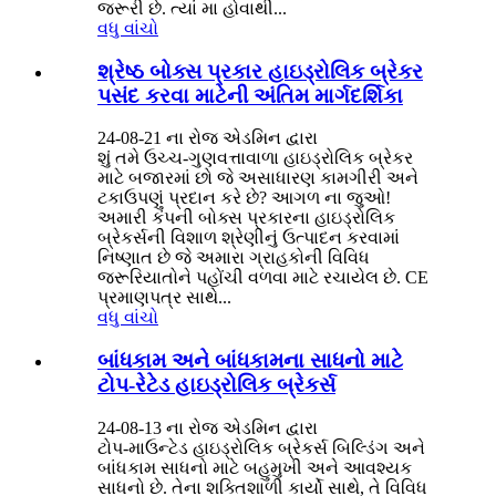
જરૂરી છે. ત્યાં મા હોવાથી...
વધુ વાંચો
શ્રેષ્ઠ બોક્સ પ્રકાર હાઇડ્રોલિક બ્રેકર
પસંદ કરવા માટેની અંતિમ માર્ગદર્શિકા
24-08-21 ના ​​રોજ એડમિન દ્વારા
શું તમે ઉચ્ચ-ગુણવત્તાવાળા હાઇડ્રોલિક બ્રેકર
માટે બજારમાં છો જે અસાધારણ કામગીરી અને
ટકાઉપણું પ્રદાન કરે છે? આગળ ના જુઓ!
અમારી કંપની બોક્સ પ્રકારના હાઇડ્રોલિક
બ્રેકર્સની વિશાળ શ્રેણીનું ઉત્પાદન કરવામાં
નિષ્ણાત છે જે અમારા ગ્રાહકોની વિવિધ
જરૂરિયાતોને પહોંચી વળવા માટે રચાયેલ છે. CE
પ્રમાણપત્ર સાથે...
વધુ વાંચો
બાંધકામ અને બાંધકામના સાધનો માટે
ટોપ-રેટેડ હાઇડ્રોલિક બ્રેકર્સ
24-08-13 ના રોજ એડમિન દ્વારા
ટોપ-માઉન્ટેડ હાઇડ્રોલિક બ્રેકર્સ બિલ્ડિંગ અને
બાંધકામ સાધનો માટે બહુમુખી અને આવશ્યક
સાધનો છે. તેના શક્તિશાળી કાર્યો સાથે, તે વિવિધ