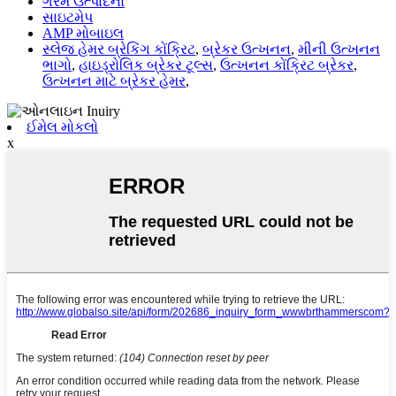
ગરમ ઉત્પાદનો
સાઇટમેપ
AMP મોબાઇલ
સ્લેજ હેમર બ્રેકિંગ કોંક્રિટ
,
બ્રેકર ઉત્ખનન
,
મીની ઉત્ખનન
ભાગો
,
હાઇડ્રોલિક બ્રેકર ટૂલ્સ
,
ઉત્ખનન કોંક્રિટ બ્રેકર
,
ઉત્ખનન માટે બ્રેકર હેમર
,
ઈમેલ મોકલો
x