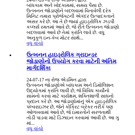
બાંધકામ અને ખોદકામમાં, સમય પૈસા છે.
ઉત્ખનન જોડાણોને બદલવામાં વિતાવેલી દરેક
મિનિટ તમારા પ્રોજેક્ટની એકંદર ઉત્પાદકતાને
અસર કરે છે. આ તે છે જ્યાં હાઇડ્રોલિક ઝડપી
કપ્લર્સ રમતમાં આવે છે, જે રીતે ઉત્ખનન જોડાણો
બદલવામાં આવે છે તેમાં ક્રાંતિ લાવે છે. વધુ
અનુકૂળ ઇન-કેબ મોટર સાથે...
વધુ વાંચો
ઉત્ખનન હાઇડ્રોલિક ગ્રાઇન્ડર
જોડાણોનો ઉપયોગ કરવા માટેની અંતિમ
માર્ગદર્શિકા
24-07-17 ના રોજ એડમિન દ્વારા
ઉત્ખનન જોડાણોએ બાંધકામ અને ડિમોલિશન
ઉદ્યોગમાં ક્રાંતિ લાવી છે, જે વિવિધ કાર્યોનો
સામનો કરવા માટે કાર્યક્ષમ, શક્તિશાળી સાધનો
પ્રદાન કરે છે. આ જોડાણોમાંનું એક હાઇડ્રોલિક
પલ્વરાઇઝર છે, જેને કોંક્રિટ બ્રેકર તરીકે પણ
ઓળખવામાં આવે છે, જે ઇમારતોને સરળતાથી
તોડી પાડવા માટે ડિઝાઇન કરવામાં આવી છે. આ ગુ
માં...
વધુ વાંચો