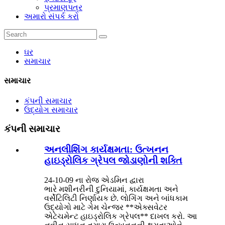
પ્રમાણપત્ર
અમારો સંપર્ક કરો
ઘર
સમાચાર
સમાચાર
કંપની સમાચાર
ઉદ્યોગ સમાચાર
કંપની સમાચાર
અનલીશિંગ કાર્યક્ષમતા: ઉત્ખનન
હાઇડ્રોલિક ગ્રેપલ જોડાણોની શક્તિ
24-10-09 ના રોજ એડમિન દ્વારા
ભારે મશીનરીની દુનિયામાં, કાર્યક્ષમતા અને
વર્સેટિલિટી નિર્ણાયક છે. લોગિંગ અને બાંધકામ
ઉદ્યોગો માટે ગેમ ચેન્જર **એક્સવેટર
એટેચમેન્ટ હાઇડ્રોલિક ગ્રેપલ** દાખલ કરો. આ