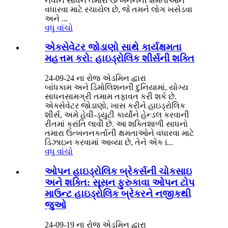
નવીન સાધન તમારા ઉત્ખનનની ક્ષમતાઓને
વધારવા માટે રચાયેલ છે, જે તમને લોગ ખસેડવા
અને ...
વધુ વાંચો
એક્સેવેટર જોડાણો સાથે કાર્યક્ષમતા
મહત્તમ કરો: હાઇડ્રોલિક શીર્સની શક્તિ
24-09-24 ના રોજ એડમિન દ્વારા
બાંધકામ અને ડિમોલિશનની દુનિયામાં, યોગ્ય
સાધનસામગ્રી તમામ તફાવત કરી શકે છે.
એક્સેવેટર જોડાણો, ખાસ કરીને હાઇડ્રોલિક
શીર્સ, અમે હેવી-ડ્યુટી કાર્યોને હેન્ડલ કરવાની
રીતમાં ક્રાંતિ લાવી છે. આ શક્તિશાળી સાધનો
તમારા ઉત્ખનનકર્તાની ક્ષમતાઓને વધારવા માટે
ડિઝાઇન કરવામાં આવ્યા છે, તેને એક i...
વધુ વાંચો
ઓપન હાઇડ્રોલિક બ્રેકર્સની ચોકસાઇ
અને શક્તિ: સૂસન ફુરુકાવા ઓપન ટોપ
માઉન્ટ હાઇડ્રોલિક બ્રેકરને નજીકથી
જુઓ
24-09-19 ના રોજ એડમિન દ્વારા