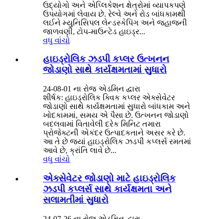
ઉદ્યોગો અને એપ્લિકેશન ક્ષેત્રોમાં વ્યાપકપણે
ઉપયોગમાં લેવાય છે. રેલ્વે અને રોડ બાંધકામથી
લઈને મ્યુનિસિપલ લેન્ડસ્કેપિંગ અને જહાજની
જાળવણી, ટોપ-માઉન્ટેડ હાઇડ્ર...
વધુ વાંચો
હાઇડ્રોલિક ઝડપી કપ્લર ઉત્ખનન
જોડાણો સાથે કાર્યક્ષમતામાં સુધારો
24-08-01 ના રોજ એડમિન દ્વારા
શીર્ષક: હાઇડ્રોલિક ક્વિક કપ્લર એક્સેવેટર
જોડાણો સાથે કાર્યક્ષમતામાં સુધારો બાંધકામ અને
ખોદકામમાં, સમય એ પૈસા છે. ઉત્ખનન જોડાણો
બદલવામાં વિતાવેલી દરેક મિનિટ તમારા
પ્રોજેક્ટની એકંદર ઉત્પાદકતાને અસર કરે છે.
આ તે છે જ્યાં હાઇડ્રોલિક ઝડપી કપ્લર્સ રમતમાં
આવે છે, ક્રાંતિ લાવે છે...
વધુ વાંચો
એક્સેવેટર જોડાણો માટે હાઇડ્રોલિક
ઝડપી કપ્લર્સ સાથે કાર્યક્ષમતા અને
સલામતીમાં સુધારો
24-07-26 ના રોજ એડમિન દ્વારા