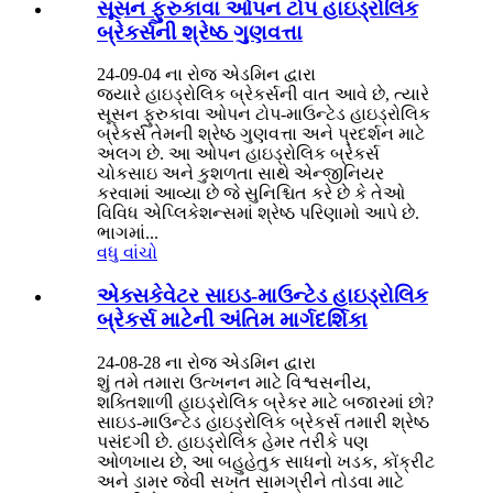
સૂસન ફુરુકાવા ઓપન ટોપ હાઇડ્રોલિક
બ્રેકર્સની શ્રેષ્ઠ ગુણવત્તા
24-09-04 ના રોજ એડમિન દ્વારા
જ્યારે હાઇડ્રોલિક બ્રેકર્સની વાત આવે છે, ત્યારે
સૂસન ફુરુકાવા ઓપન ટોપ-માઉન્ટેડ હાઇડ્રોલિક
બ્રેકર્સ તેમની શ્રેષ્ઠ ગુણવત્તા અને પ્રદર્શન માટે
અલગ છે. આ ઓપન હાઇડ્રોલિક બ્રેકર્સ
ચોકસાઇ અને કુશળતા સાથે એન્જીનિયર
કરવામાં આવ્યા છે જે સુનિશ્ચિત કરે છે કે તેઓ
વિવિધ એપ્લિકેશન્સમાં શ્રેષ્ઠ પરિણામો આપે છે.
ભાગમાં...
વધુ વાંચો
એક્સકેવેટર સાઇડ-માઉન્ટેડ હાઇડ્રોલિક
બ્રેકર્સ માટેની અંતિમ માર્ગદર્શિકા
24-08-28 ના રોજ એડમિન દ્વારા
શું તમે તમારા ઉત્ખનન માટે વિશ્વસનીય,
શક્તિશાળી હાઇડ્રોલિક બ્રેકર માટે બજારમાં છો?
સાઇડ-માઉન્ટેડ હાઇડ્રોલિક બ્રેકર્સ તમારી શ્રેષ્ઠ
પસંદગી છે. હાઇડ્રોલિક હેમર તરીકે પણ
ઓળખાય છે, આ બહુહેતુક સાધનો ખડક, કોંક્રીટ
અને ડામર જેવી સખત સામગ્રીને તોડવા માટે