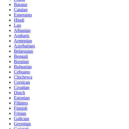
Basque
Catalan
Esperanto
Hindi
Lao
Albanian
Amharic
Armenian
Azerbaijani
Belarusian
Bengali
Bosnian
Bulgarian
Cebuano
Chichewa
Corsican
Croatian
Dutch
Estonian
Filipino
Finnish
Frisian
Galician
Georgian
Gujarati