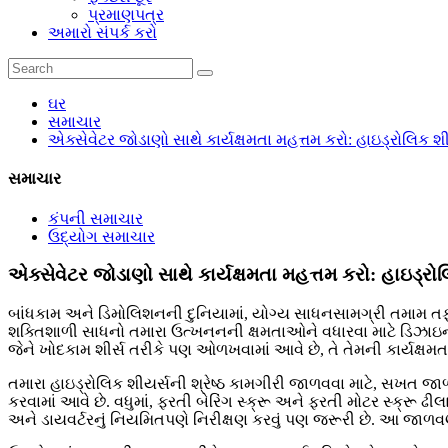
પ્રમાણપત્ર
અમારો સંપર્ક કરો
ઘર
સમાચાર
એક્સેવેટર જોડાણો સાથે કાર્યક્ષમતા મહત્તમ કરો: હાઇડ્રોલિક શી
સમાચાર
કંપની સમાચાર
ઉદ્યોગ સમાચાર
એક્સેવેટર જોડાણો સાથે કાર્યક્ષમતા મહત્તમ કરો: હાઇડ્રોલ
બાંધકામ અને ડિમોલિશનની દુનિયામાં, યોગ્ય સાધનસામગ્રી તમામ તફાવત 
શક્તિશાળી સાધનો તમારા ઉત્ખનનની ક્ષમતાઓને વધારવા માટે ડિઝાઇન કર
જેને ખોદકામ શીર્સ તરીકે પણ ઓળખવામાં આવે છે, તે તેમની કાર્યક્ષમત
તમારા હાઇડ્રોલિક શીયર્સની શ્રેષ્ઠ કામગીરી જાળવવા માટે, સખત જા
કરવામાં આવે છે. વધુમાં, ફરતી બેરિંગ સ્ક્રૂ અને ફરતી મોટર સ્ક્
અને ડાયવર્ટરનું નિયમિતપણે નિરીક્ષણ કરવું પણ જરૂરી છે. આ જાળવ