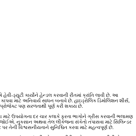
ી-ડ્યુટી કાર્યોને હેન્ડલ કરવાની રીતમાં ક્રાંતિ લાવી છે. આ
કાપવા માટે અનિવાર્ય સાધન બનાવે છે. હાઇડ્રોલિક ડિમોલિશન શીર્સ,
 પ્રોજેક્ટ પણ સરળતાથી પૂર્ણ કરી શકાય છે.
 કરવા માટે ઉપયોગના દર ચાર કલાકે ફરતા ભાગોને ગ્રીસ કરવાની ભલામણ
રવી જોઈએ. નુકસાન અથવા તેલ લીકેજના સંકેતો તપાસવા માટે સિલિન્ડર
ેની વિશ્વસનીયતાને સુનિશ્ચિત કરવા માટે મહત્વપૂર્ણ છે.