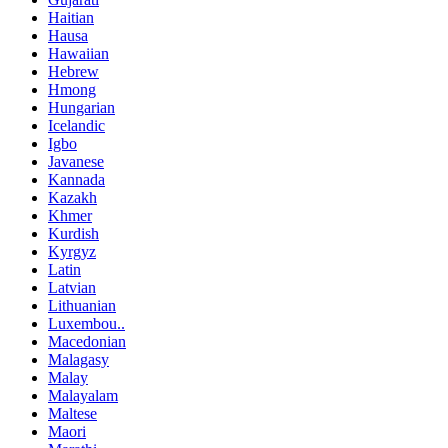
Haitian
Hausa
Hawaiian
Hebrew
Hmong
Hungarian
Icelandic
Igbo
Javanese
Kannada
Kazakh
Khmer
Kurdish
Kyrgyz
Latin
Latvian
Lithuanian
Luxembou..
Macedonian
Malagasy
Malay
Malayalam
Maltese
Maori