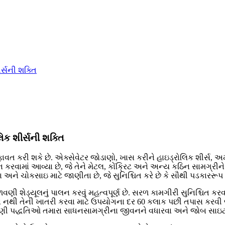
ર્સની શક્તિ
િક શીર્સની શક્તિ
કરી શકે છે. એક્સેવેટર જોડાણો, ખાસ કરીને હાઇડ્રોલિક શીર્સ, અમે હેવ
વામાં આવ્યા છે, જે તેને મેટલ, કોંક્રિટ અને અન્ય કઠિન સામગ્રીને 
ા અને ચોકસાઇ માટે જાણીતા છે, જે સુનિશ્ચિત કરે છે કે સૌથી પડકારરૂપ
ળવણી શેડ્યૂલનું પાલન કરવું મહત્વપૂર્ણ છે. સરળ કામગીરી સુનિશ્ચિત
રૂ ઢીલા નથી તેની ખાતરી કરવા માટે ઉપયોગના દર 60 કલાક પછી તપાસ ક
ણી પદ્ધતિઓ તમારા સાધનસામગ્રીના જીવનને વધારવા અને જોબ સાઇટ પર ત