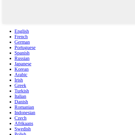
English
French
German
Portuguese
Spanish
Russian
Japanese
Korean
Arabic
Irish
Greek
Turkish
Italian
Danish
Romanian
Indonesian
Czech
Afrikaans
Swedish
Polish