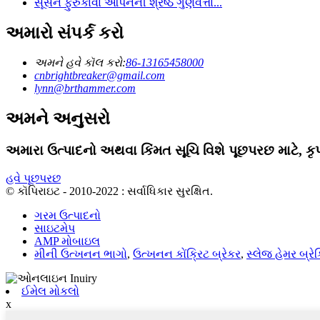
સૂસન ફુરુકાવા ઓપનની શ્રેષ્ઠ ગુણવત્તા...
અમારો સંપર્ક કરો
અમને હવે કૉલ કરો:
86-13165458000
cnbrightbreaker@gmail.com
lynn@brthammer.com
અમને અનુસરો
અમારા ઉત્પાદનો અથવા કિંમત સૂચિ વિશે પૂછપરછ માટે, કૃ
હવે પૂછપરછ
© કૉપિરાઇટ - 2010-2022 : સર્વાધિકાર સુરક્ષિત.
ગરમ ઉત્પાદનો
સાઇટમેપ
AMP મોબાઇલ
મીની ઉત્ખનન ભાગો
,
ઉત્ખનન કોંક્રિટ બ્રેકર
,
સ્લેજ હેમર બ્રેક
ઈમેલ મોકલો
x