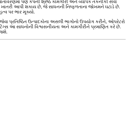
 વાતાવરણમાં પણ કંપની શ્રેષ્ઠ કામગીરી અને વ્યાપક તકનીકી સેવા
ી ખાતરી આપી શકાય છે, જે સાધનની નિષ્ફળતાના જોખમને ઘટાડે છે.
ત્વ પર ભાર મૂક્યો.
ng જેવા પ્રતિષ્ઠિત ઉત્પાદકોના અસલી ભાગોનો ઉપયોગ કરીને, ઓપરેટરો
ટિંગ્સ આ સાધનોની વિશ્વસનીયતા અને કામગીરીને પ્રમાણિત કરે છે.
જશે.