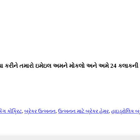
પા કરીને તમારો ઇમેઇલ અમને મોકલો અને અમે 24 કલાકની અંદ
િંગ કોંક્રિટ
,
બ્રેકર ઉત્ખનન
,
ઉત્ખનન માટે બ્રેકર હેમર
,
હાઇડ્રોલિક બ્