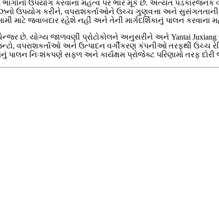
ે મૂળ ભાગોનો ઉપયોગ કરવાના મહત્વ પર ભાર મૂકે છે. અત્યંત પડકારજનક
ેસરીઝનો ઉપયોગ કરીને, વપરાશકર્તાઓને ઉચ્ચ ગુણવત્તા અને સુસંગતતાન
મી માટે જવાબદાર રહેશે નહીં અને તેની માર્ગદર્શિકાનું પાલન કરવાના મહ
મ ચેન્જર છે. યોગ્ય જાળવણી પ્રોટોકોલને અનુસરીને અને Yantai Juxia
 એજન્ટો, વપરાશકર્તાઓ અને ઉત્પાદન વર્ગીકરણ કંપનીઓ તરફથી ઉચ્ચ રે
 પાલન નિઃશંકપણે સફળ અને કાર્યક્ષમ પ્રોજેક્ટ પરિણામો તરફ દોરી 