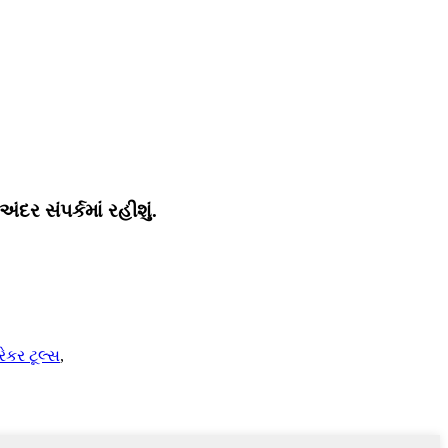
ર સંપર્કમાં રહીશું.
રેકર ટૂલ્સ
,