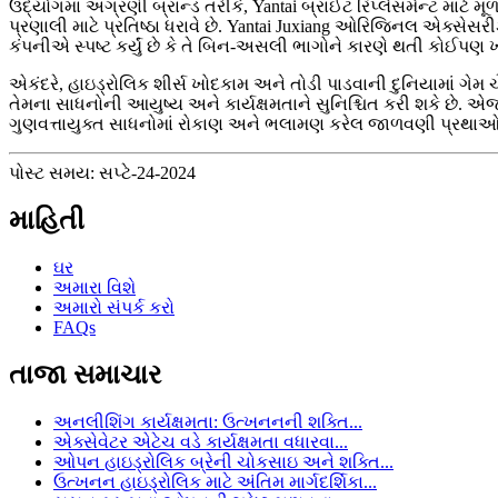
ઉદ્યોગમાં અગ્રણી બ્રાન્ડ તરીકે, Yantai બ્રાઈટ રિપ્લેસમેન્ટ માટ
પ્રણાલી માટે પ્રતિષ્ઠા ધરાવે છે. Yantai Juxiang ઓરિજિનલ એક્સ
કંપનીએ સ્પષ્ટ કર્યું છે કે તે બિન-અસલી ભાગોને કારણે થતી કોઈપણ ખા
એકંદરે, હાઇડ્રોલિક શીર્સ ખોદકામ અને તોડી પાડવાની દુનિયામાં ગે
તેમના સાધનોની આયુષ્ય અને કાર્યક્ષમતાને સુનિશ્ચિત કરી શકે છે.
ગુણવત્તાયુક્ત સાધનોમાં રોકાણ અને ભલામણ કરેલ જાળવણી પ્રથાઓનું
પોસ્ટ સમય: સપ્ટે-24-2024
માહિતી
ઘર
અમારા વિશે
અમારો સંપર્ક કરો
FAQs
તાજા સમાચાર
અનલીશિંગ કાર્યક્ષમતા: ઉત્ખનનની શક્તિ...
એક્સેવેટર એટેચ વડે કાર્યક્ષમતા વધારવા...
ઓપન હાઇડ્રોલિક બ્રેની ચોકસાઇ અને શક્તિ...
ઉત્ખનન હાઇડ્રોલિક માટે અંતિમ માર્ગદર્શિકા...