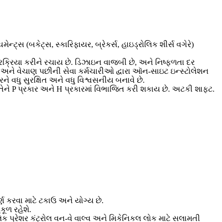
્ટ્સ (બકેટ્સ, સ્કારિફાયર, બ્રેકર્સ, હાઇડ્રોલિક શીર્સ વગેરે)
ે પ્રક્રિયા કરીને રચાય છે. ડિઝાઇન વાજબી છે, અને નિષ્ફળતા દર
છે, અને વેચાણ પછીની સેવા કર્મચારીઓ દ્વારા ઑન-સાઇટ ઇન્સ્ટોલેશન
ે વધુ સુરક્ષિત અને વધુ વિશ્વસનીય બનાવે છે.
 તેને P પ્રકાર અને H પ્રકારમાં વિભાજિત કરી શકાય છે. અટકી શાફ્ટ.
 કરવા માટે ટકાઉ અને યોગ્ય છે.
કૂળ રહેશે.
ક પ્રેશર કંટ્રોલ વન-વે વાલ્વ અને મિકેનિકલ લોક માટે સલામતી