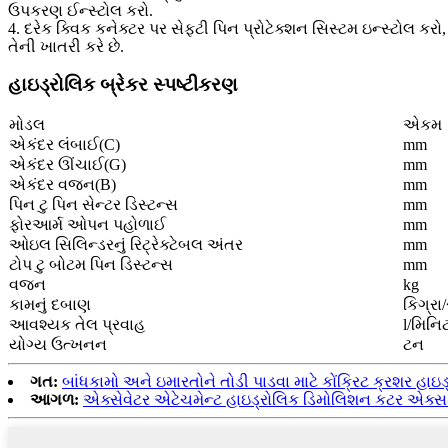
ઉપકરણ ઈન્સ્ટોલ કરો.
4. દરેક ક્વિક કનેક્ટર પર સેફ્ટી પિન પ્રોટેક્શન સિસ્ટમ ઇન્સ્ટોલ
તેની ખાતરી કરે છે.
હાઇડ્રોલિક બ્રેકર સ્પષ્ટીકરણ
મોડલ
એકમ
એકંદર લંબાઈ(C)
mm
એકંદર ઊંચાઈ(G)
mm
એકંદર વજન(B)
mm
પિન ટુ પિન સેન્ટર ડિસ્ટન્સ
mm
ફોરઆર્મ ઓપન પહોળાઈ
mm
ઓઇલ સિલિન્ડરનું રિટ્રેક્ટેબલ અંતર
mm
ટોપ ટુ બોટમ પિન ડિસ્ટન્સ
mm
વજન
kg
કામનું દબાણ
કિગ્રા/
આવશ્યક તેલ પ્રવાહ
l/મિનિ
યોગ્ય ઉત્ખનન
ટન
ગત:
બાંધકામો અને ઇમારતોને તોડી પાડવા માટે કોંક્રિટ ક્રશર હા
આગળ:
એક્સેવેટર એટેચમેન્ટ હાઇડ્રોલિક ડિમોલિશન કટર એક્સ