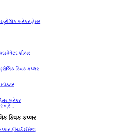
.
બ્રે...
લિક ક્વિક કપ્લર