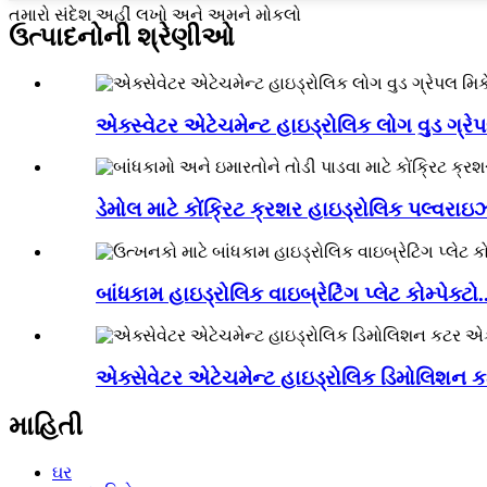
તમારો સંદેશ અહીં લખો અને અમને મોકલો
ઉત્પાદનોની શ્રેણીઓ
એક્સ્વેટર એટેચમેન્ટ હાઇડ્રોલિક લોગ વુડ ગ્રેપ
ડેમોલ માટે કોંક્રિટ ક્રશર હાઇડ્રોલિક પલ્વરાઇઝ
બાંધકામ હાઇડ્રોલિક વાઇબ્રેટિંગ પ્લેટ કોમ્પેક્ટો..
એક્સેવેટર એટેચમેન્ટ હાઇડ્રોલિક ડિમોલિશન કટ
માહિતી
ઘર