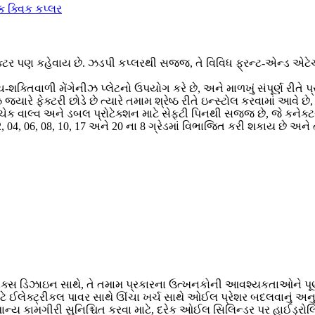
ક્ટર પણ કહેવાય છે. ઝડપી કપ્લરથી સજ્જ, તે વિવિધ ફ્રન્ટ-એન્ડ એટેચમેન
ચ્ચ-શક્તિવાળી મેંગેનીઝ પ્લેટનો ઉપયોગ કરે છે, અને માળખું સંપૂર્ણ રીત
રે ફેક્ટરી છોડે છે ત્યારે તમામ શ્રેષ્ઠ રીતે ઇન્સ્ટોલ કરવામાં આવે 
 વાલ્વ અને ડબલ પ્રોટેક્શન માટે સેફ્ટી પિનથી સજ્જ છે, જે કનેક્ટરન
, 04, 06, 08, 10, 17 અને 20 ના 8 ગ્રેડમાં વિભાજિત કરી શકાય છે અને
ક્સ ડિઝાઇન સાથે, તે તમામ પ્રકારના ઉત્ખનકોની આવશ્યકતાઓને પૂર્ણ
માટે ઈલેક્ટ્રીકલ પાવર સાથે ઊંચા ખર્ચ સાથે ઓઈલ પ્રેશર બદલવાનું અનુ
ન્ય કામગીરી સુનિશ્ચિત કરવા માટે, દરેક ઓઈલ સિલિન્ડર પર હાઈડ્રોલિ