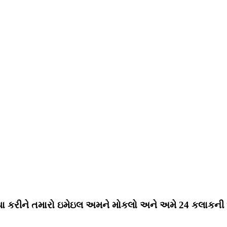
પા કરીને તમારો ઇમેઇલ અમને મોકલો અને અમે 24 કલાકની અંદ