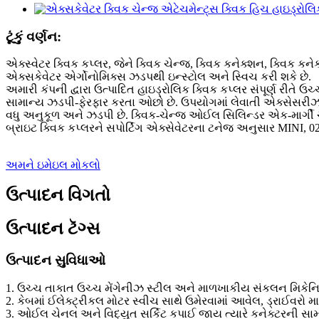
ટૂંકું વર્ણન:
એક્સ્વેટર ક્વિક કપ્લર, જેને ક્વિક ચેન્જ, ક્વિક કનેક્શન, ક્વિક કને
એક્સકેવેટર એર્ગોનોમિક્સ ઝડપથી ઇન્સ્ટોલ અને સ્વિચ કરી શકે છે.
અમારી કંપની દ્વારા ઉત્પાદિત હાઇડ્રોલિક ક્વિક કપ્લર સંપૂર્ણ રીતે ઉ
સામાન્ય ઝડપી-ફેરફાર કરતા ઓછો છે. ઉપયોગમાં લેવાતી એક્સેસરીઝ જ્યા
વધુ અનુકૂળ અને ઝડપી છે. ક્વિક-ચેન્જ ઓઈલ સિલિન્ડર એક-માર્ગી ચેક
બ્રાઇટ ક્વિક કપ્લરને સપોર્ટિંગ એક્સેવેટરના ટનેજ અનુસાર MINI, 02
અમને ઇમેઇલ મોકલો
ઉત્પાદન વિગતો
ઉત્પાદન ટૅગ્સ
ઉત્પાદન સુવિધાઓ
1. ઉચ્ચ તાકાત ઉચ્ચ મેંગેનીઝ સ્ટીલ અને માળખાકીય સંકલન મિકેનિ
2. કેબમાં ઈલેક્ટ્રીકલ મોટર સ્વીચ સાથે ઉમેરવામાં આવેલ, ડ્રાઈવરો 
3. ઓઈલ ચેનલ અને વિદ્યુત સર્કિટ કપાઈ જાય ત્યારે કનેક્ટરની સામા