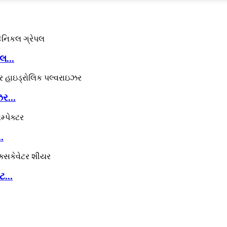
લ...
ર...
.
...