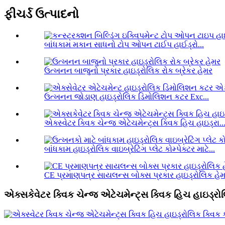
ફીચર્ડ ઉત્પાદનો
બાંધકામ મકાન સાધનો ટોપ ઓપન ટાઈપ હાઈડ્રો...
ઉત્ખનન બાજુનો પ્રકાર હાઇડ્રોલિક રોક બ્રેકર હેમર
ઉત્ખનન જોડાણ હાઇડ્રોલિક ડિમોલિશન કટર Exc...
એક્સ્વેટર ક્વિક ચેન્જ એટેચમેન્ટ્સ ક્વિક હિચ હાઇડ્રા..
બાંધકામ હાઇડ્રોલિક વાઇબ્રેટિંગ પ્લેટ કોમ્પેક્ટર માટે...
CE પ્રમાણપત્ર સાયલન્સ બોક્સ પ્રકાર હાઇડ્રોલિક હેમર 
એક્સકેવેટર ક્વિક ચેન્જ એટેચમેન્ટ્સ ક્વિક હિચ હાઇડ્રો