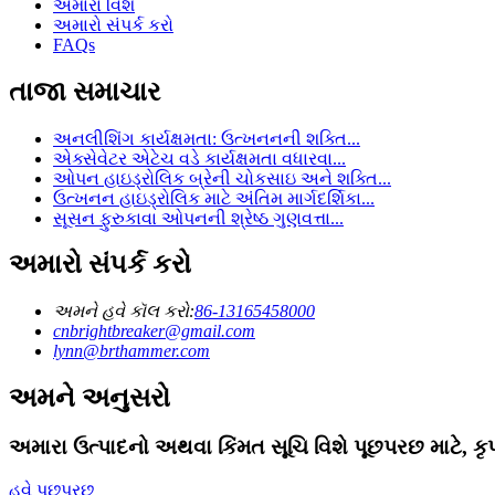
અમારા વિશે
અમારો સંપર્ક કરો
FAQs
તાજા સમાચાર
અનલીશિંગ કાર્યક્ષમતા: ઉત્ખનનની શક્તિ...
એક્સેવેટર એટેચ વડે કાર્યક્ષમતા વધારવા...
ઓપન હાઇડ્રોલિક બ્રેની ચોકસાઇ અને શક્તિ...
ઉત્ખનન હાઇડ્રોલિક માટે અંતિમ માર્ગદર્શિકા...
સૂસન ફુરુકાવા ઓપનની શ્રેષ્ઠ ગુણવત્તા...
અમારો સંપર્ક કરો
અમને હવે કૉલ કરો:
86-13165458000
cnbrightbreaker@gmail.com
lynn@brthammer.com
અમને અનુસરો
અમારા ઉત્પાદનો અથવા કિંમત સૂચિ વિશે પૂછપરછ માટે, કૃ
હવે પૂછપરછ